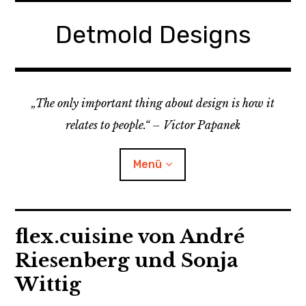
Zum
Inhalt
Detmold Designs
springen
„The only important thing about design is how it
relates to people.“ – Victor Papanek
Menü
Home
flex.cuisine von André
Riesenberg und Sonja
Child-
Projekte
Menü
auskl
Wittig
About