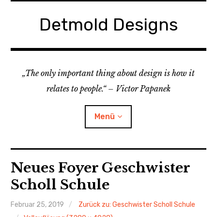
Zum
Inhalt
Detmold Designs
springen
„The only important thing about design is how it
relates to people.“ – Victor Papanek
Menü
Home
Neues Foyer Geschwister
Scholl Schule
Child-
Projekte
Menü
auskl
Februar 25, 2019
Zurück zu: Geschwister Scholl Schule
About