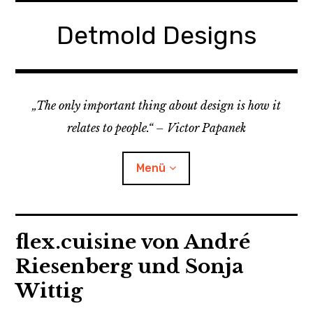
Zum
Inhalt
Detmold Designs
springen
„The only important thing about design is how it
relates to people.“ – Victor Papanek
Menü
Home
flex.cuisine von André
Riesenberg und Sonja
Child-
Projekte
Menü
auskl
Wittig
About