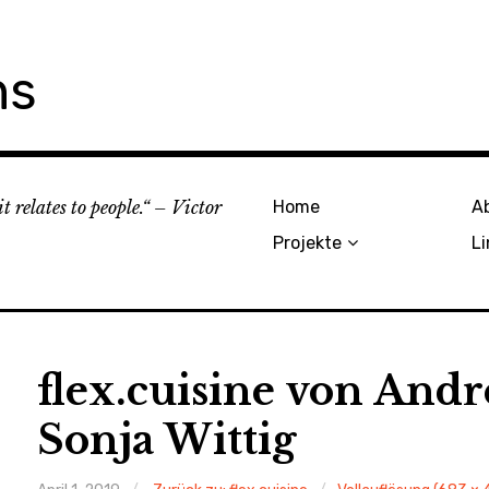
ns
 relates to people.“ – Victor
Home
A
Projekte
Li
flex.cuisine von And
Sonja Wittig