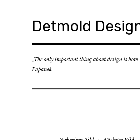
Zum
Inhalt
springen
Detmold Desig
„The only important thing about design is how it
Papanek
Image