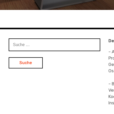
De
Suche
nach:
– 
Pr
Ge
Os
– 
Ve
Ko
In