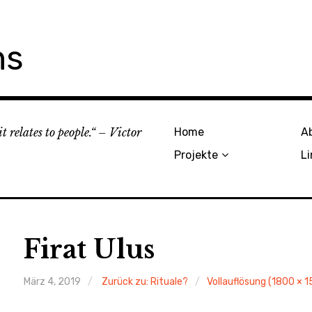
ns
 relates to people.“ – Victor
Home
A
Projekte
Li
Firat Ulus
März 4, 2019
Zurück zu: Rituale?
Vollauflösung (1800 × 1