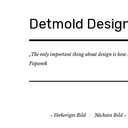
Zum
Inhalt
springen
Detmold Desig
„The only important thing about design is how it
Papanek
Image
Vorheriges Bild
Nächstes Bild
navigation