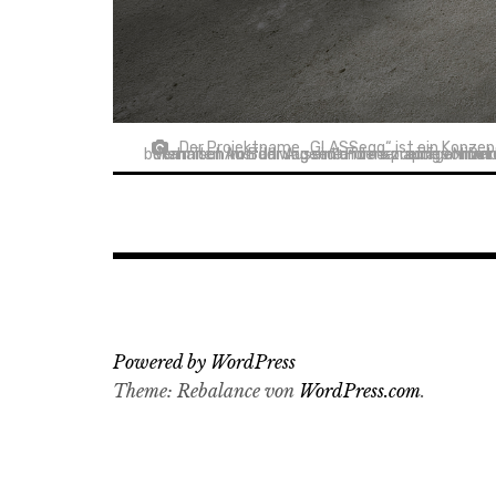
Der Projektname „GLASSegg“ ist ein Konzept
Verhalten im Bad wagend anders zu prägen. Der Horizont der Wahrnehmung wird 
Powered by WordPress
Theme: Rebalance von
WordPress.com
.