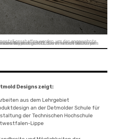
erimentell geschaffen werden, um das angewohnte
länger an und erspart gleichzeitig das permanente Nachfüllen von Warmwasser.
tmold Designs zeigt:
Arbeiten aus dem Lehrgebiet
oduktdesign an der Detmolder Schule für
staltung der Technischen Hochschule
twestfalen-Lippe
Bandbreite und Möglichkeiten der