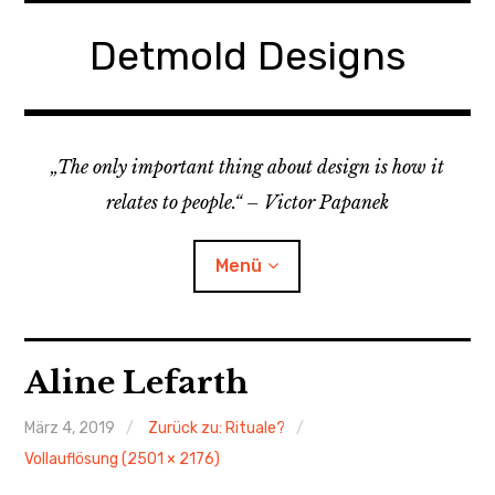
Zum
Inhalt
Detmold Designs
springen
„The only important thing about design is how it
relates to people.“ – Victor Papanek
Menü
Home
Aline Lefarth
Child-
Projekte
Menü
auskl
März 4, 2019
Zurück zu: Rituale?
Vollauflösung (2501 × 2176)
About