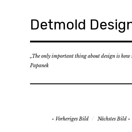
Zum
Inhalt
springen
Detmold Desig
„The only important thing about design is how it
Papanek
Image
Vorheriges Bild
Nächstes Bild
navigation