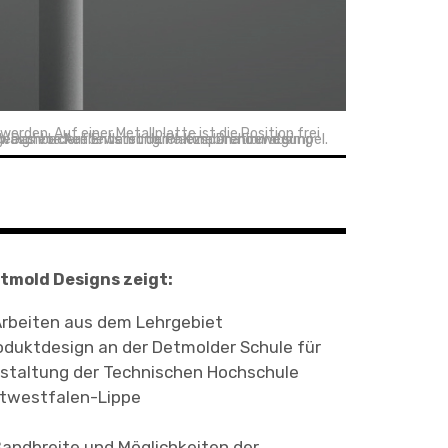
rden. Auf einer Metallplatte ist die Position frei
aschbecken. Klappbare und aus- ziehbare Fächer in der Wand bieten jeglichem P egemittel eine geeignete Aufbewahrung. Platzsparend und simpel.
tmold Designs zeigt:
Arbeiten aus dem Lehrgebiet
oduktdesign an der Detmolder Schule für
staltung der Technischen Hochschule
twestfalen-Lippe
Bandbreite und Möglichkeiten der